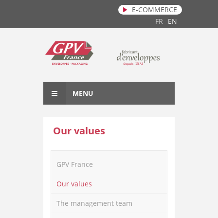
E-COMMERCE
Skip to main content
FR
EN
MENU
Our values
GPV France
Our values
The management team