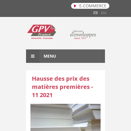
E-COMMERCE
Aller au contenu principal
FR
EN
MENU
Hausse des prix des
matières premières -
11 2021